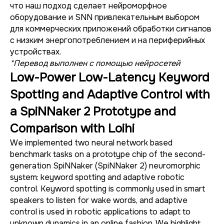
что наш подход сделает нейроморфное
оборудование и SNN привлекательным выбором
для коммерческих приложений обработки сигналов
с низким энергопотреблением и на периферийных
устройствах.
*Перевод выполнен с помощью нейросетей
Low-Power Low-Latency Keyword
Spotting and Adaptive Control with
a SpiNNaker 2 Prototype and
Comparison with Loihi
We implemented two neural network based
benchmark tasks on a prototype chip of the second-
generation SpiNNaker (SpiNNaker 2) neuromorphic
system: keyword spotting and adaptive robotic
control. Keyword spotting is commonly used in smart
speakers to listen for wake words, and adaptive
control is used in robotic applications to adapt to
unknown dynamics in an online fashion. We highlight