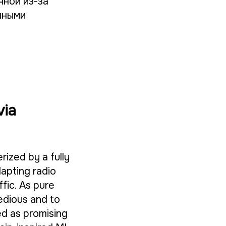
ной из-за
пными
via
rized by a fully
apting radio
fic. As pure
edious and to
ed as promising