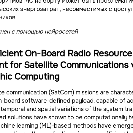
оритмов МО на борту может быть проблематич
ысоких энергозатрат, несовместимых с досту
ников.
нен с помощью нейросетей
icient On-Board Radio Resource
 for Satellite Communications 
hic Computing
ite communication (SatCom) missions are characte
n-board software-defined payload, capable of ad
temporal and spatial variations of the system traf
ed solutions have shown to be computationally t
, machine learning (ML)-based methods have emerg