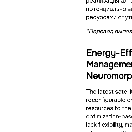
реализация алг
потенциально в
ресурсами спут
*Перевод выпол
Energy-Eff
Management
Neuromorp
The latest satell
reconfigurable o
resources to the 
optimization-bas
lack flexibility