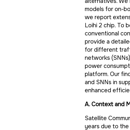
alternatives. We 
models for on-bo
we report extens
Loihi 2 chip. To
conventional con
provide a detaile
for different tra
networks (SNNs) 
power consumpti
platform. Our fin
and SNNs in supp
enhanced efficie
A. Context and M
Satellite Commun
years due to the 