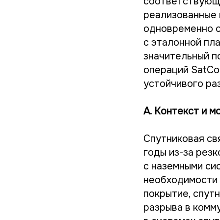
соответствующи
реализованные 
одновременно с
с эталонной пл
значительный п
операций SatCo
устойчивого ра
А. Контекст и м
Спутниковая св
годы из-за резк
с наземными сис
необходимости 
покрытие, спут
разрыва в комму