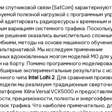
и спутниковой связи (SatCom) характеризую
уемой полезной нагрузкой с программным уп
ой адаптировать радиоресурсы к временным и
ым вариациям системного трафика. Поскольку
е решения оказались вычислительно сложны
ибкими, методы на основе машинного обучени
альтернативой. Мы исследуем применение
ных вдохновленных мозгом моделей МО для 
 на борту. Помимо программного моделирова
бширные экспериментальные результаты с и
нного чипа
Intel Loihi 2
. Для сравнения произ
модели мы реализуем традиционные сверточн
латформе Xilinx Versal VCK5000 и предоставл
ости, прецизионности, полноты и энергоэффе
узок трафика. Что наиболее примечательно, д