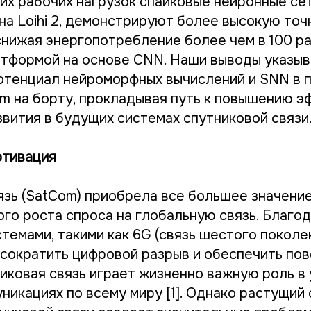
х рабочих нагрузок спайковые нейронные сет
на Loihi 2, демонстрируют более высокую точ
нижая энергопотребление более чем в 100 ра
атформой на основе CNN. Наши выводы указыв
отенциал нейроморфных вычислений и SNN в
m на борту, прокладывая путь к повышению э
звития в будущих системах спутниковой связи
отивация
язь (SatCom) приобрела все большее значени
ого роста спроса на глобальную связь. Благо
темами, такими как 6G (связь шестого поколе
сократить цифровой разрыв и обеспечить по
никовая связь играет жизненно важную роль в
никациях по всему миру [1]. Однако растущий