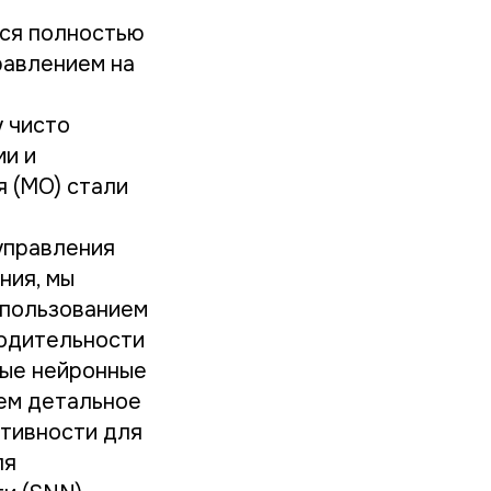
тся полностью
равлением на
 чисто
ми и
я (МО) стали
управления
ния, мы
спользованием
водительности
ые нейронные
яем детальное
ктивности для
ля