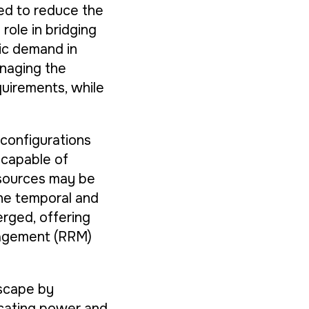
eed to reduce the
role in bridging
ic demand in
anaging the
quirements, while
configurations
ncapable of
esources may be
the temporal and
rged, offering
nagement (RRM)
scape by
ocating power and