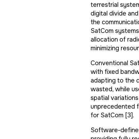
terrestrial syst
digital divide an
the communicatio
SatCom systems p
allocation of ra
minimizing resourc
Conventional Sat
with fixed bandw
adapting to the 
wasted, while us
spatial variatio
unprecedented fl
for SatCom [3].
Software-define
providing fully 