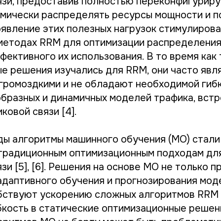
язи, предоставив полностью переконфигуриру
мически распределять ресурсы мощности и 
оявление этих полезных нагрузок стимулиров
методах RRM для оптимизации распределения
фективного их использования. В то время как
е решения изучались для RRM, они часто явл
громоздкими и не обладают необходимой гиб
бразных и динамичных моделей трафика, вст
ковой связи [4].
ды алгоритмы машинного обучения (МО) стали
традиционным оптимизационным подходам дл
зи [5], [6]. Решения на основе МО не только 
адаптивного обучения и прогнозирования мод
бствуют ускорению сложных алгоритмов RRM 
бкость в статические оптимизационные решен