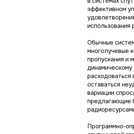
в системах спу
эффективном у
удовлетворения
использования р
Обычные систем
многолучевые к
пропускания и 
динамическому 
расходоваться 
оставаться неу
вариации спрос
предлагающие б
радиоресурсами 
Программно-оп