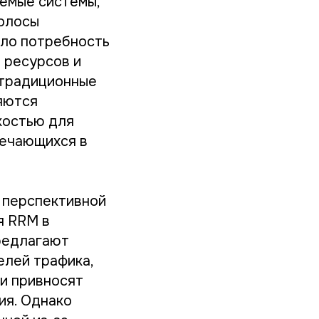
емые системы,
полосы
ало потребность
 ресурсов и
 традиционные
яются
костью для
речающихся в
 перспективной
я RRM в
предлагают
елей трафика,
и привносят
ия. Однако