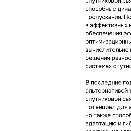
спутниковой св
способные дина
пропускания. П
в эффективных 
обеспечения эф
оптимизационны
вычислительно 
решения разноо
системах спутни
В последние го
альтернативой 
спутниковой свя
потенциал для 
но также спосо
адаптацию и ги