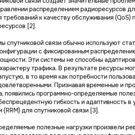
тниковой связи создает значительные проблем
правлении распределением радиоресурсов дл
 требований к качеству обслуживания (QoS) 
есурсов [2].
ы спутниковой связи обычно используют ста
онфигурации с фиксированным распределени
мощности. Эти системы не способны адаптиров
характеру трафика. В результате ресурсы мо
впустую, в то время как потребности пользов
довлетворенными. Признавая временные и пр
а, появились программно-определяемые полез
еспрецедентную гибкость и адаптивность в 
(RRM) для спутниковой связи [3].
ределяемые полезные нагрузки произвели ре