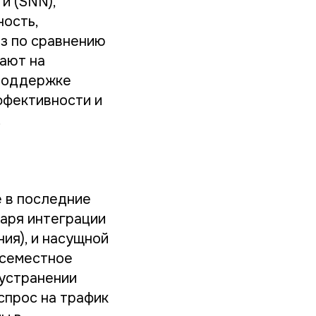
и (SNN),
ность,
з по сравнению
ают на
 поддержке
ффективности и
.
е в последние
даря интеграции
ния), и насущной
всеместное
 устранении
 спрос на трафик