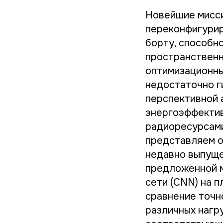
Новейшие мисси
переконфигурир
борту, способн
пространственн
оптимизационны
недостаточно г
перспективной 
энергоэффектив
радиоресурсами
представляем о
недавно выпуще
предложенной 
сети (CNN) на п
сравнение точн
различных нагр