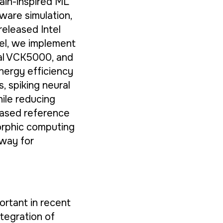
rain-inspired ML
ware simulation,
released Intel
el, we implement
sal VCK5000, and
energy efficiency
, spiking neural
ile reducing
ased reference
morphic computing
way for
rtant in recent
ntegration of