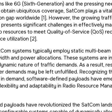
ems like 6G (Sixth-Generation) and the pressing n
d obtain ubiquitous coverage, SatCom plays a vital 
n gap worldwide [1]. However, the growing traff
resents significant challenges in effectively m
dio resources to meet Quality-of-Service (QoS) re
e utilization [2].
Com systems typically employ static multi-beam 
idth and power allocations. These systems are i
dynamic nature of traffic demands. As a result, r
er demands may be left unfulfilled. Recognizing 
ns in demand, software-defined payloads have eme
exibility and adaptability in Radio Resource Ma
d payloads have revolutionized the SatCom land
reconfigurable systems capable of dynamically all