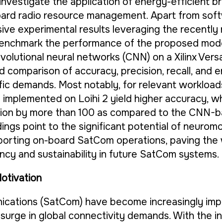
investigate the application of energy-efficient b
ard radio resource management. Apart from soft
ive experimental results leveraging the recently 
 benchmark the performance of the proposed mod
volutional neural networks (CNN) on a Xilinx Ver
d comparison of accuracy, precision, recall, and 
ffic demands. Most notably, for relevant workloads
implemented on Loihi 2 yield higher accuracy, wh
on by more than 100 as compared to the CNN-b
dings point to the significant potential of neuro
orting on-board SatCom operations, paving the 
ncy and sustainability in future SatCom systems.
otivation
ications (SatCom) have become increasingly impo
surge in global connectivity demands. With the i