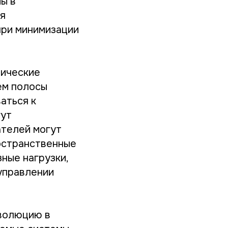
ы в
я
при минимизации
тические
ем полосы
аться к
гут
ателей могут
остранственные
ные нагрузки,
управлении
волюцию в