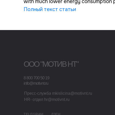
with much lower energy consumption p
Полный текст статьи
ООО "МОТИВ НТ"
8 800 700 50 19
info@motivnt.ru
Пресс-служба mkislicina@motivnt.ru
HR- отдел hr@motivnt.ru
TELEGRAM
ДЗЕН