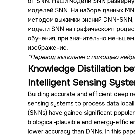
от SNN. Наши модели SNN развернут
моделей SNN. На наборе данных MN
методом выжимки знаний DNN-SNN, 
модели SNN на графическом процес
обучения, при значительно меньшем
изображение.
*Перевод выполнен с помощью нейр
Knowledge Distillation 
Intelligent Sensing Syste
Building accurate and efficient deep n
sensing systems to process data locally
(SNNs) have gained significant popular
biological-plausible and energy-effic
lower accuracy than DNNs. In this pap