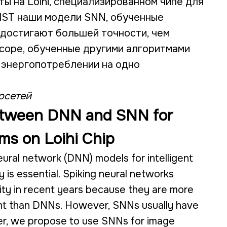
ы на Loihi, специализированном чипе для
IST наши модели SNN, обученные
достигают большей точности, чем
соре, обученные другими алгоритмами
 энергопотреблении на одно
осетей
between DNN and SNN for
ms on Loihi Chip
eural network (DNN) models for intelligent
 is essential. Spiking neural networks
ity in recent years because they are more
ient than DNNs. However, SNNs usually have
er, we propose to use SNNs for image