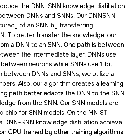
troduce the DNN-SNN knowledge distillation
ap between DNNs and SNNs. Our DNNSNN
curacy of an SNN by transferring
 To better transfer the knowledge, our
 from a DNN to an SNN. One path is between
between the intermediate layer. DNNs use
n between neurons while SNNs use 1-bit
n between DNNs and SNNs, we utilize a
bers. Also, our algorithm creates a learning
ning path better adapts the DNN to the SNN
wledge from the SNN. Our SNN models are
zed chip for SNN models. On the MNIST
he DNN-SNN knowledge distillation achieve
n GPU trained by other training algorithms