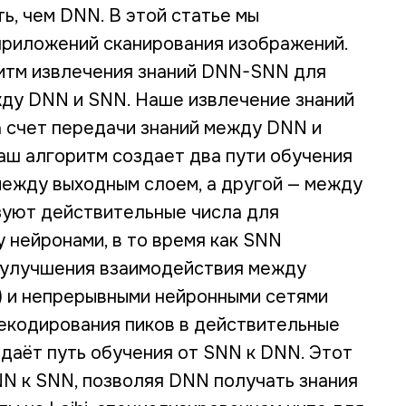
ь, чем DNN. В этой статье мы
приложений сканирования изображений.
ритм извлечения знаний DNN-SNN для
жду DNN и SNN. Наше извлечение знаний
счет передачи знаний между DNN и
аш алгоритм создает два пути обучения
между выходным слоем, а другой — между
уют действительные числа для
нейронами, в то время как SNN
я улучшения взаимодействия между
) и непрерывными нейронными сетями
екодирования пиков в действительные
здаёт путь обучения от SNN к DNN. Этот
N к SNN, позволяя DNN получать знания