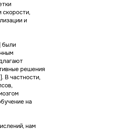
етки
и скорости,
лизации и
] были
онным
едлагают
ктивные решения
]. В частности,
псов,
мозгом
обучение на
ислений, нам