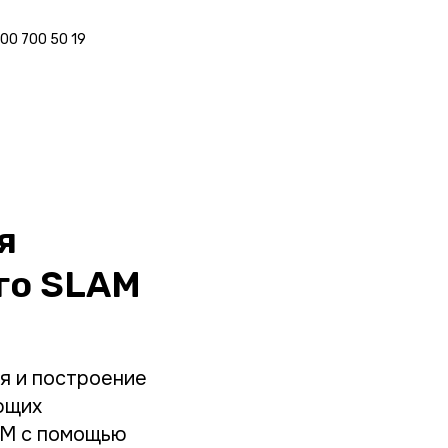
800 700 50 19
я
го SLAM
я и построение
ющих
AM с помощью