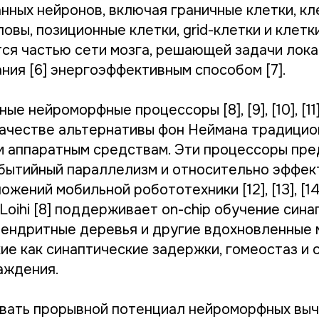
нных нейронов, включая граничные клетки, кл
овы, позиционные клетки, grid-клетки и клетк
ся частью сети мозга, решающей задачи лока
ния [6] энергоэффективным способом [7].
е нейроморфные процессоры [8], [9], [10], [11
ачестве альтернативы фон Неймана традици
 аппаратным средствам. Эти процессоры пр
бытийный параллелизм и относительно эффе
ожений мобильной робототехники [12], [13], [14
 Loihi [8] поддерживает on-chip обучение сина
ендритные деревья и другие вдохновленные 
ие как синаптические задержки, гомеостаз и 
аждения.
вать прорывной потенциал нейроморфных выч