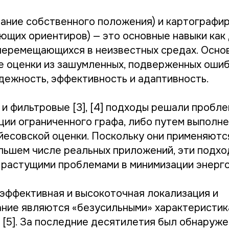
нание собственного положения) и картографир
ющих ориентиров) — это основные навыки как 
 перемещающихся в неизвестных средах. Осно
е оценки из зашумленных, подверженных ошиб
дежность, эффективность и адаптивность.
2] и фильтровые [3], [4] подходы решали проб
ции ограниченного графа, либо путем выполн
йесовской оценки. Поскольку они применяютс
льшем числе реальных приложений, эти подх
 растущими проблемами в минимизации энерг
 эффективная и высокоточная локализация и
ние являются «безусильными» характеристик
[5]. За последние десятилетия был обнаруже