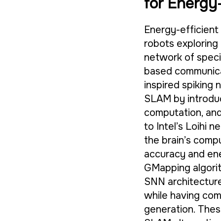
for Energy
Energy-efficient 
robots exploring
network of speci
based communica
inspired spiking 
SLAM by introduc
computation, and
to Intel’s Loihi
the brain’s comp
accuracy and en
GMapping algorit
SNN architectur
while having com
generation. Thes