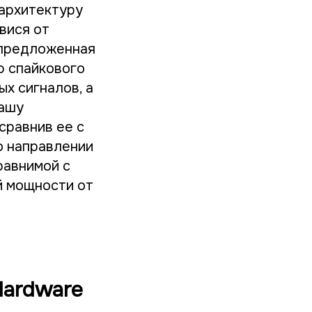
 архитектуру
вися от
 предложенная
ю спайкового
х сигналов, а
нашу
сравнив ее с
о направлении
равнимой с
й мощности от
Hardware