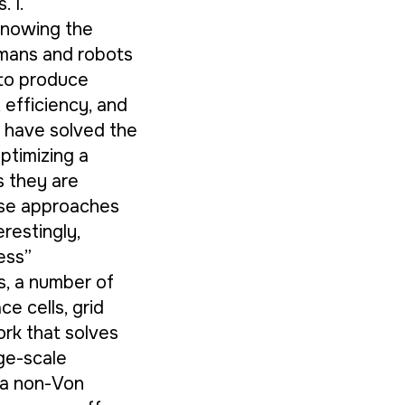
 I.
knowing the
humans and robots
 to produce
 efficiency, and
] have solved the
ptimizing a
s they are
ese approaches
restingly,
ess”
s, a number of
ce cells, grid
ork that solves
rge-scale
s a non-Von