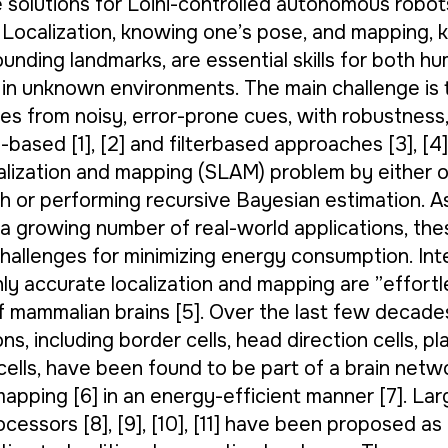
solutions for Loihi-controlled autonomous robots.
calization, knowing one’s pose, and mapping, 
ounding landmarks, are essential skills for both 
 in unknown environments. The main challenge is
es from noisy, error-prone cues, with robustness,
-based [1], [2] and filterbased approaches [3], [4
alization and mapping (SLAM) problem by either o
h or performing recursive Bayesian estimation. A
 a growing number of real-world applications, th
hallenges for minimizing energy consumption. Inte
hly accurate localization and mapping are ”effortl
of mammalian brains [5]. Over the last few decade
s, including border cells, head direction cells, pla
cells, have been found to be part of a brain netw
mapping [6] in an energy-efficient manner [7]. La
essors [8], [9], [10], [11] have been proposed a