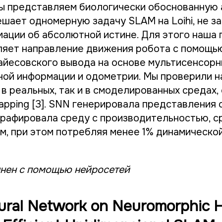
мы представляем биологически обоснованную
шает одномерную задачу SLAM на Loihi, не за
ации об абсолютной истине. Для этого наша
яет направление движения робота с помощь
айесовского вывода на основе мультисенсорны
ной информации и одометрии. Мы проверили 
в реальных, так и в смоделированных средах, 
pping [3]. SNN генерировала представления 
графировала среду с производительностью, с
м, при этом потребляя менее 1% динамическо
нен с помощью нейросетей
ural Network on Neuromorphic 