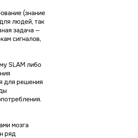
ование (знание
для людей, так
вная задача —
кам сигналов,
лему SLAM либо
ения
я для решения
оды
опотребления.
ами мозга
н ряд