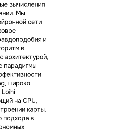
ные вычисления
ении. Мы
ейронной сети
ковое
равдоподобия и
горитм в
с архитектурой,
е парадигмы
эффективности
g, широко
Loihi
ющий на CPU,
троении карты.
о подхода в
тономных