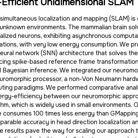
-Efficient Unidimensional SLAM
simultaneous localization and mapping (SLAM) is c
 unknown environments. The mammalian brain sol
alized neurons, exhibiting asynchronous computa
tions, with very low energy consumption. We pr
neural network (SNN) architecture that solves th
ing spike-based reference frame transformation, 
 Bayesian inference. We integrated our neuromo
 neuromorphic processor, a non-Von Neumann hard
uting paradigms. We performed comparative anal
ergy-efficiency between our neuromorphic appr
hm, which is widely used in small environments. 
e consumes 100 times less energy than GMappin
parable accuracy in head direction localization 
e results pave the way for scaling our approach 