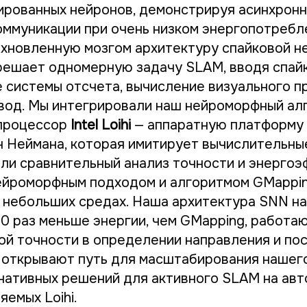
ированных нейронов, демонстрируя асинхрон
оммуникации при очень низком энергопотребл
хновленную мозгом архитектуру спайковой н
 решает одномерную задачу SLAM, вводя спай
 системы отсчета, вычисление визуального п
вод. Мы интегрировали наш нейроморфный ал
процессор
Intel Loihi
— аппаратную платформу 
н Неймана, которая имитирует вычислительны
ели сравнительный анализ точности и энерго
йроморфным подходом и алгоритмом GMappin
 небольших средах. Наша архитектура SNN на 
00 раз меньше энергии, чем GMapping, работа
ой точности в определении направления и пос
 открывают путь для масштабирования нашег
нативных решений для активного SLAM на ав
яемых Loihi.