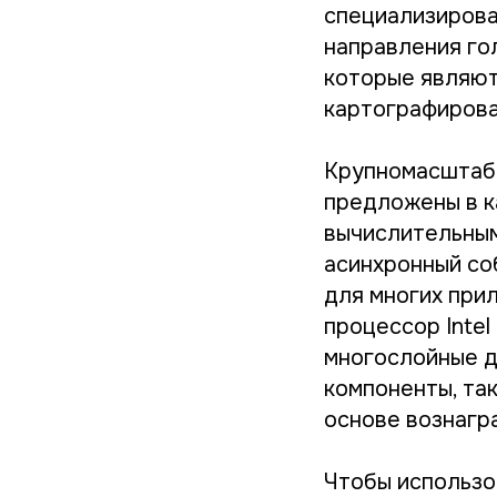
специализирова
направления гол
которые являют
картографирова
Крупномасштабны
предложены в к
вычислительным
асинхронный со
для многих прил
процессор Intel
многослойные д
компоненты, так
основе вознагр
Чтобы использо