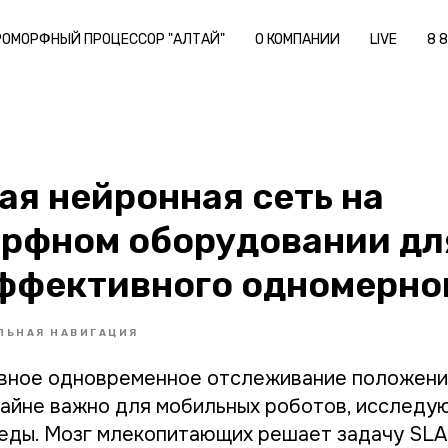
РОМОРФНЫЙ ПРОЦЕССОР "АЛТАЙ"
О КОМПАНИИ
LIVE
8 
ая нейронная сеть на
рфном оборудовании дл
ффективного одномерно
ЛЬНАЯ НАВИГАЦИЯ
вное одновременное отслеживание положени
райне важно для мобильных роботов, исследу
еды. Мозг млекопитающих решает задачу SL