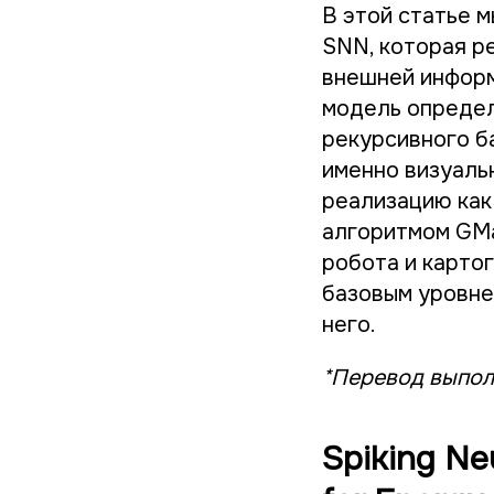
В этой статье 
SNN, которая ре
внешней информ
модель определ
рекурсивного б
именно визуаль
реализацию как 
алгоритмом GMa
робота и карто
базовым уровне
него.
*Перевод выпол
Spiking Ne