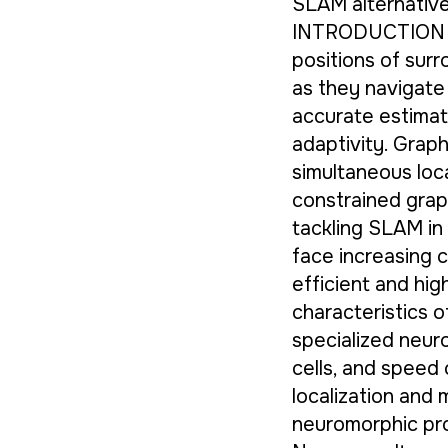
SLAM alternative 
INTRODUCTION Lo
positions of surr
as they navigate
accurate estimat
adaptivity. Graph
simultaneous loc
constrained grap
tackling SLAM in
face increasing c
efficient and hig
characteristics 
specialized neuron
cells, and speed 
localization and 
neuromorphic proc