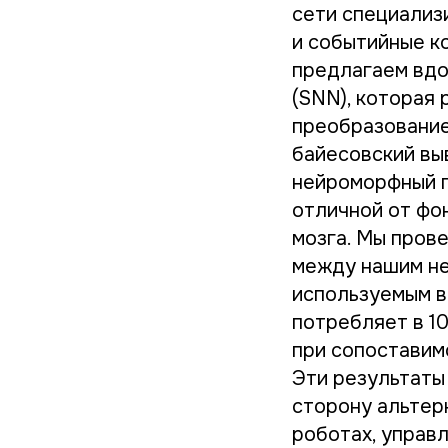
сети специализ
и событийные к
предлагаем вдо
(SNN), которая
преобразование
байесовский вы
нейроморфный 
отличной от фо
мозга. Мы пров
между нашим не
используемым в
потребляет в 1
при сопоставим
Эти результаты
сторону альтер
роботах, управл