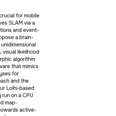
rucial for mobile
ves SLAM via a
tions and event-
opose a brain-
e unidimensional
visual likelihood
rphic algorithm
ware that mimics
yses for
oach and the
Our Loihi-based
g run on a CPU
and map-
towards active-