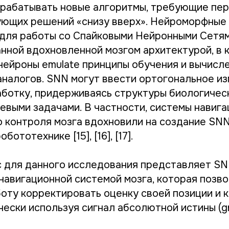
рабатывать новые алгоритмы, требующие пе
ющих решений «снизу вверх». Нейроморфные
для работы со Спайковыми Нейронными Сетям
нной вдохновленной мозгом архитектурой, в 
ейроны emulate принципы обучения и вычисле
аналогов. SNN могут ввести ортогональное и
ботку, придерживаясь структуры биологическ
евыми задачами. В частности, системы навига
 контроля мозга вдохновили на создание SN
бототехнике [15], [16], [17].
 для данного исследования представляет SN
навигационной системой мозга, которая позв
оту корректировать оценку своей позиции и 
ески используя сигнал абсолютной истины (grou