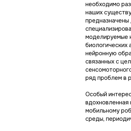
необходимо раз
наших существу
предназначены 
специализирова
моделируемые н
биологических 
нейронную обра
связанных с цел
сенсомоторного
ряд проблем в ро
Особый интерес
вдохновленная 
мобильному роб
среды, периодич