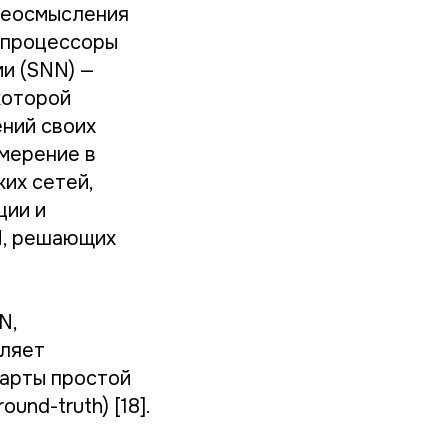
реосмысления
 процессоры
и (SNN) —
которой
ний своих
змерение в
их сетей,
ции и
N, решающих
N,
оляет
карты простой
nd-truth) [18].