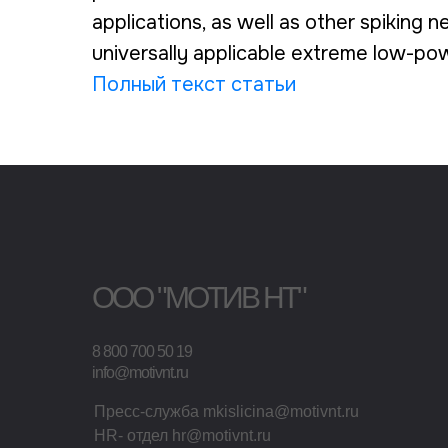
applications, as well as other spiking n
universally applicable extreme low-po
Полный текст статьи
ООО "МОТИВ НТ"
8 800 700 50 19
info@motivnt.ru
Пресс-служба mkislicina@motivnt.ru
HR- отдел hr@motivnt.ru