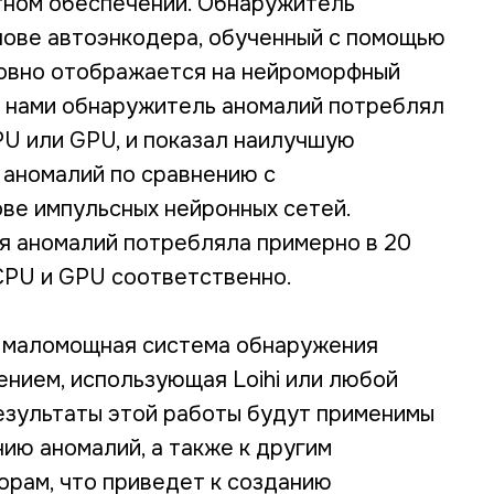
тном обеспечении. Обнаружитель
нове автоэнкодера, обученный с помощью
овно отображается на нейроморфный
ый нами обнаружитель аномалий потреблял
PU или GPU, и показал наилучшую
 аномалий по сравнению с
ве импульсных нейронных сетей.
 аномалий потребляла примерно в 20
 CPU и GPU соответственно.
я маломощная система обнаружения
нием, использующая Loihi или любой
езультаты этой работы будут применимы
ию аномалий, а также к другим
рам, что приведет к созданию