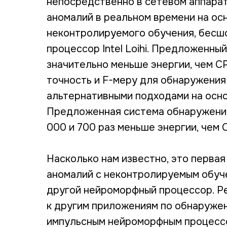
непосредственно в сетевом аппара
аномалий в реальном времени на ос
неконтролируемого обучения, бесш
процессор Intel Loihi. Предложенн
значительно меньше энергии, чем C
точность и F-меру для обнаружения
альтернативными подходами на осно
Предложенная система обнаружения
000 и 700 раз меньше энергии, чем
Насколько нам известно, это перва
аномалий с неконтролируемым обуче
другой нейроморфный процессор. Р
к другим приложениям по обнаружен
импульсным нейроморфным процессо