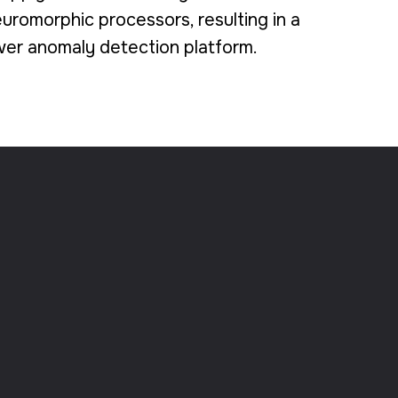
euromorphic processors, resulting in a
wer anomaly detection platform.